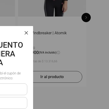
Soft Windbreaker | Atomik
CUENTO
$
99
.
900
MERA
$
79
.
900
(IVA incluido)
A
En
6
cuotas de
$
13
.
316
,
66
ibí el cupón de
ctrónico: