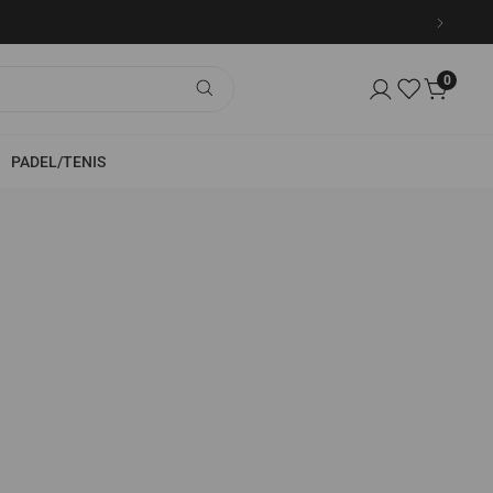
0
PADEL/TENIS
TEMPORADAS ANTERIORES
Hombre
Mujer
Kids
Ver Todo