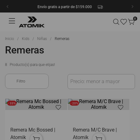
Envío gratis a partir de $159.000
0
Kids
Niñas
Remeras
Remeras
8
Precio: menor a mayor
- 33%
- 20%
Remera Mc Bossed |
Remera M/C Brave |
Atomik
Atomik