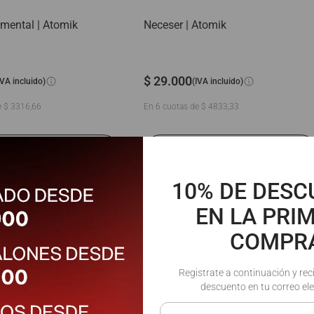
emental | Atomik
Neceser | Atomik
$
29
.
000
IVA incluido)
(IVA incluido)
e
$
3316
,
66
En
6
cuotas de
$
4833
,
33
10% DE DES
EN LA PRI
COMPR
Registrate a continuación y rec
descuento en tu correo ele