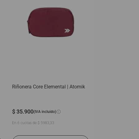
Riñonera Core Elemental | Atomik
$
35
.
900
(IVA incluido)
En
6
cuotas de
$
5983
,
33