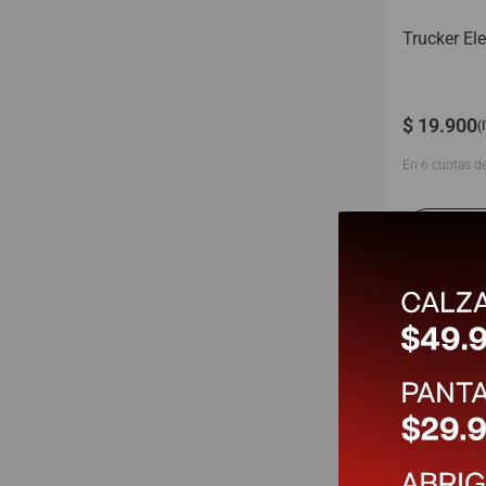
Trucker El
$
19
.
900
(
En
6
cuotas d