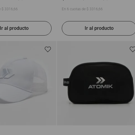
e
$
3316
,
66
En
6
cuotas de
$
3316
,
66