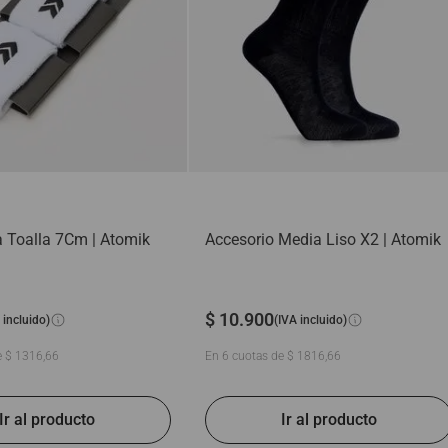
Ver Todo
 Toalla 7Cm | Atomik
Accesorio Media Liso X2 | Atomik
$
10
.
900
 incluido)
(IVA incluido)
e
$
1316
,
66
En
6
cuotas de
$
1816
,
66