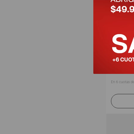
Botinero T
$
31
.
900
(
En
6
cuotas d