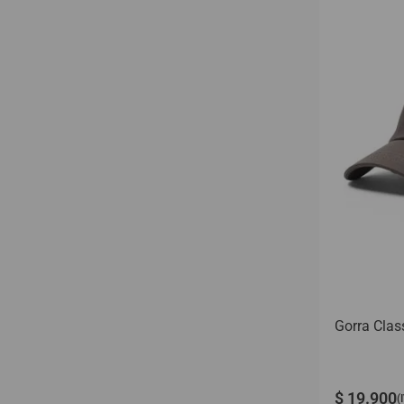
Gorros
Bordeaux
Toallas
Beige
Riñoneras
Azul
Botellas
Gorra Clas
$
19
.
900
(