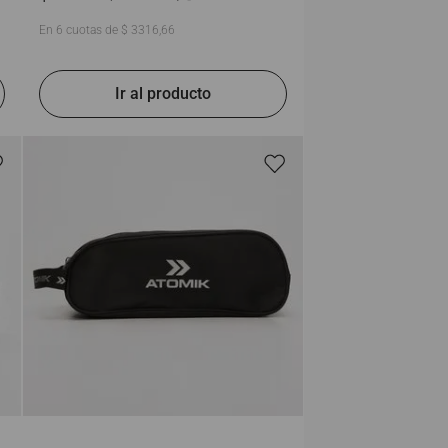
En
6
cuotas de
$
3316
,
66