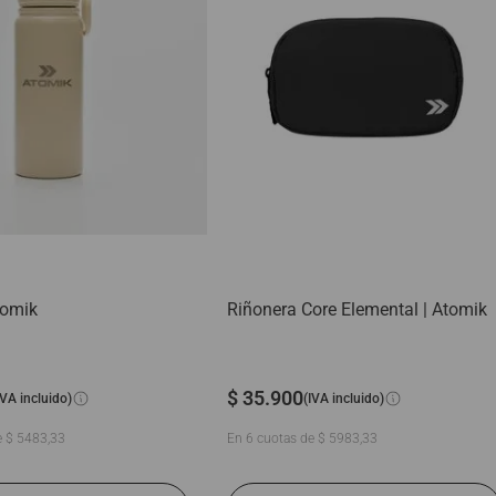
tomik
Riñonera Core Elemental | Atomik
$
35
.
900
IVA incluido)
(IVA incluido)
e
$
5483
,
33
En
6
cuotas de
$
5983
,
33