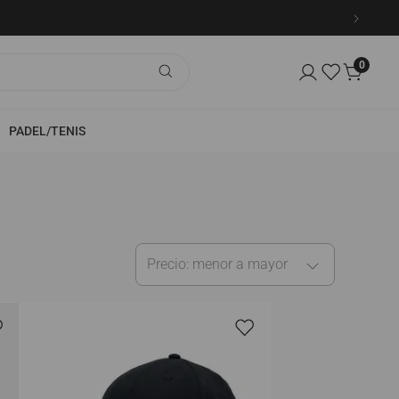
0
PADEL/TENIS
TEMPORADAS ANTERIORES
Hombre
Mujer
Precio: menor a mayor
Kids
Ver Todo