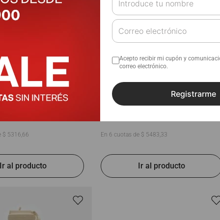
Acepto recibir mi cupón y comunicac
correo electrónico.
raining | Atomik
Botella | Atomik
Registrarme
$
32
.
900
IVA incluido)
(IVA incluido)
e
$
5316
,
66
En
6
cuotas de
$
5483
,
33