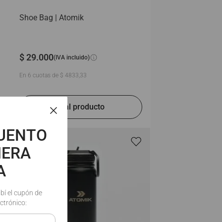
Shoe Bag | Atomik
$
29
.
000
(IVA incluido)
En
6
cuotas de
$
4833
,
33
CUENTO
MERA
A
ibí el cupón de
ctrónico: