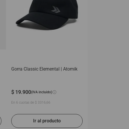
Gorra Classic Elemental | Atomik
$
19
.
900
(IVA incluido)
En
6
cuotas de
$
3316
,
66