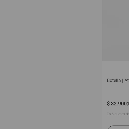
Botella | A
$
32
.
900
(
En
6
cuotas d