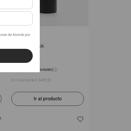
iones de Atomik por
Botella | Atomik
$
32
.
900
(IVA incluido)
En
6
cuotas de
$
5483
,
33