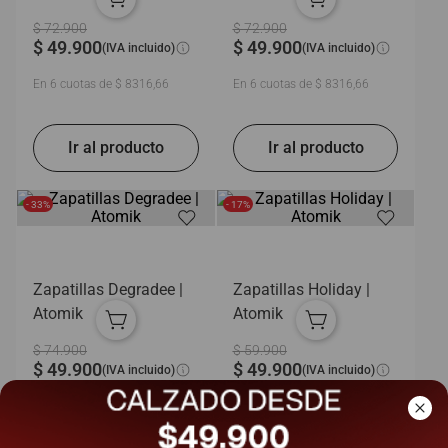
$
72
.
900
$
72
.
900
$
49
.
900
$
49
.
900
(IVA incluido)
(IVA incluido)
En
6
cuotas de
$
8316
,
66
En
6
cuotas de
$
8316
,
66
- 33%
- 17%
Zapatillas Degradee |
Zapatillas Holiday |
Atomik
Atomik
$
74
.
900
$
59
.
900
$
49
.
900
$
49
.
900
(IVA incluido)
(IVA incluido)
En
6
cuotas de
$
8316
,
66
En
6
cuotas de
$
8316
,
66