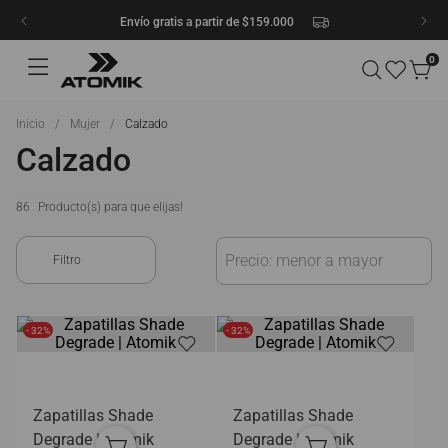
Envío gratis a partir de $159.000
0
Mujer
Calzado
Calzado
86
Precio: menor a mayor
- 32%
- 32%
Zapatillas Shade
Zapatillas Shade
Degrade | Atomik
Degrade | Atomik