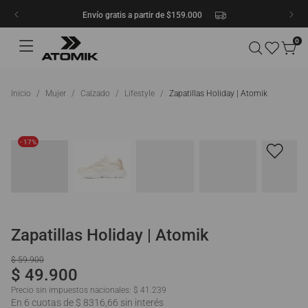
Envío gratis a partir de $159.000
0
Mujer
Calzado
Lifestyle
Zapatillas Holiday | Atomik
- 17%
Zapatillas Holiday | Atomik
$
59
.
900
$
49
.
900
Precio sin impuestos nacionales:
$ 41.239
En 6 cuotas de $ 8316,66 sin interés