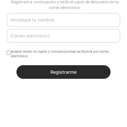
Registrate a continuación y recibí el cupón de descuento en tu
correo electrónico:
No sé mi código postal
Acepto recibir mi cupón y comunicaciones de Atomik por correo
electrónico.
¿Necesitas ayuda con tu compra?
Registrarme
Descripción
Especificaciones
Productos similares