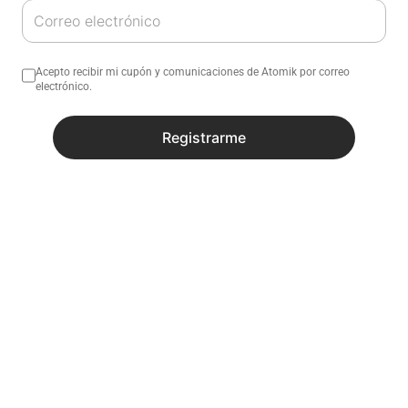
Acepto recibir mi cupón y comunicaciones de Atomik por correo
electrónico.
Registrarme
Track Short De Mujer
Teaberry | Atomik
$
79
.
900
(IVA incluido)
En
6
cuotas de
$
13
.
316
,
66