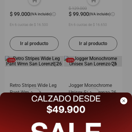
26
$
129
.
000
$
99
.
000
$
99
.
900
(IVA incluido)
(IVA incluido)
En
6
cuotas de
$
16
.
500
En
6
cuotas de
$
16
.
650
- 23%
- 23%
Retro Stripes Wide Leg
Jogger Monochrome
Pant Wmn San
Unisex San Lorenzo 26
Lorenzo 26
$
129
.
000
$
129
.
000
$
99
.
900
$
99
.
900
(IVA incluido)
(IVA incluido)
En
6
cuotas de
$
16
.
650
En
6
cuotas de
$
16
.
650