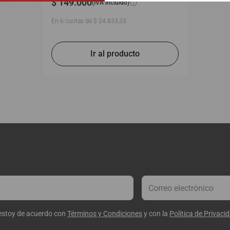
$
149
.
000
(IVA incluido)
En
6
cuotas de
$
24
.
833
,
33
 estoy de acuerdo con
Términos y Condiciones
y con la
Política de Privaci