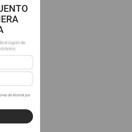
CUENTO
MERA
A
ibí el cupón de
ctrónico:
iones de Atomik por