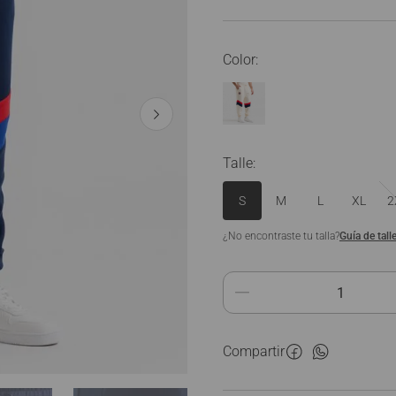
Ver Todo
Talle
:
S
M
L
XL
2
¿No encontraste tu talla?
Guía de tall