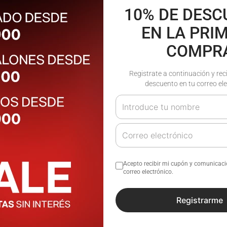
10% DE DES
EN LA PRI
COMPR
Registrate a continuación y rec
descuento en tu correo ele
Acepto recibir mi cupón y comunicac
correo electrónico.
Retro Stripes Jogger Men San
Registrarme
Lorenzo 26