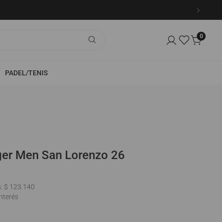
0
PADEL/TENIS
TEMPORADAS ANTERIORES
Hombre
Mujer
ger Men San Lorenzo 26
Kids
Ver Todo
s:
$ 123.140
interés