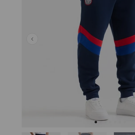
Tops
Shorts
Polleras
Ver Todo