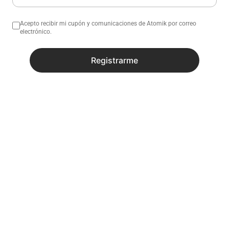
Acepto recibir mi cupón y comunicaciones de Atomik por correo
electrónico.
No sé mi código postal
¿Necesitas ayuda con tu compra?
Registrarme
Descripción
Especificaciones
Recibí todas las novedades y
promociones