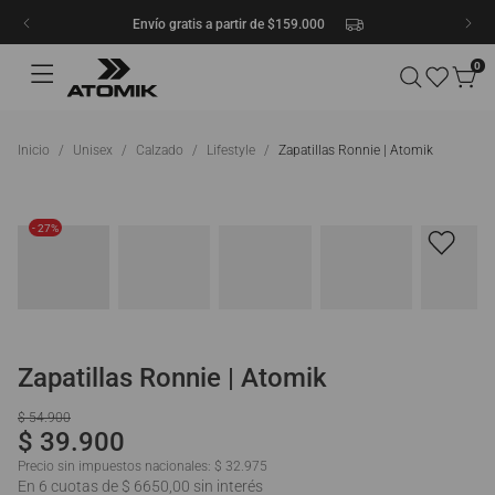
Envío gratis a partir de $159.000
0
Unisex
Calzado
Lifestyle
Zapatillas Ronnie | Atomik
- 27%
Zapatillas Ronnie | Atomik
$
54
.
900
$
39
.
900
Precio sin impuestos nacionales:
$ 32.975
En 6 cuotas de $ 6650,00 sin interés