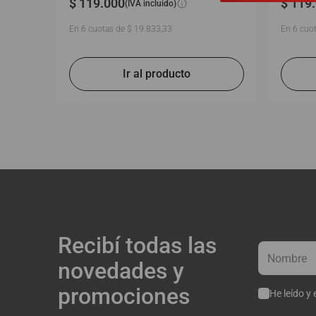
$
119
.
000
$
119
.
(IVA incluido)
En
6
cuotas de
$
19
.
833
,
33
En
6
cuot
Recibí todas las
novedades y
promociones
He leído y