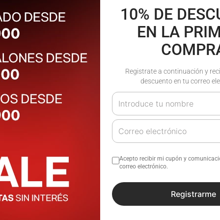
10% DE DES
EN LA PRI
COMPR
Registrate a continuación y rec
descuento en tu correo ele
Acepto recibir mi cupón y comunicac
correo electrónico.
llas Coreforce Hombre |
Zapatillas Coreforce Hombre
Registrarme
Atomik