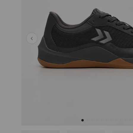
Tops
Shorts
Polleras
Ver Todo