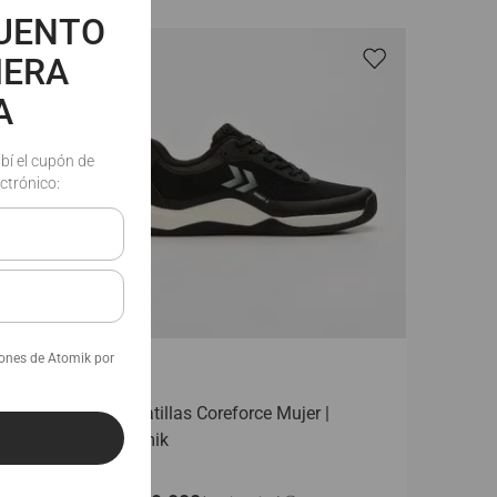
CUENTO
MERA
A
ibí el cupón de
ctrónico:
iones de Atomik por
 |
Zapatillas Coreforce Mujer |
Atomik