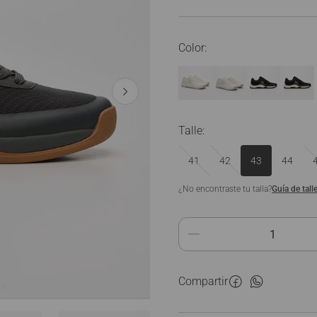
Ver Todo
Talle
:
41
42
43
44
¿No encontraste tu talla?
Guía de tall