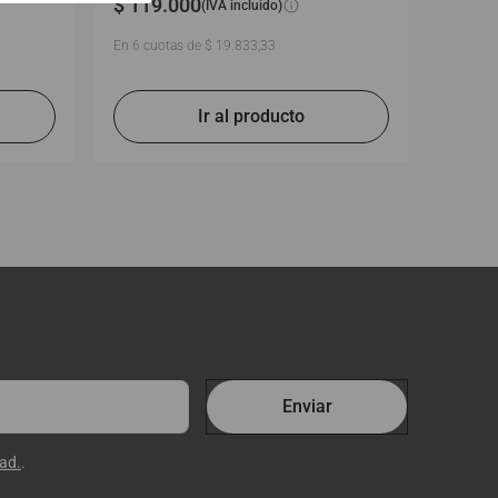
$
119
.
000
(IVA incluido)
En
6
cuotas de
$
19
.
833
,
33
Enviar
dad.
.