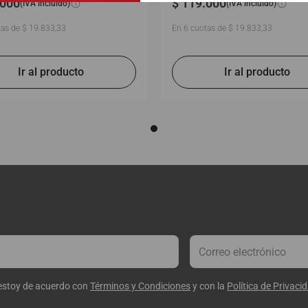
000
$
119
.
000
(IVA incluido)
(IVA incluido)
as de
$
19
.
833
,
33
En
6
cuotas de
$
19
.
833
,
33
 estoy de acuerdo con
Términos y Condiciones
y con la
Política de Privaci