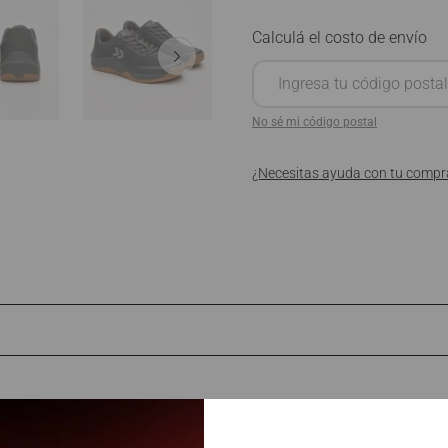
No sé mi código postal
¿Necesitas ayuda con tu compr
Productos similares