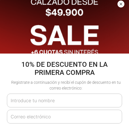
Los más vendidos
- 20%
10% DE DESCUENTO EN LA
PRIMERA COMPRA
Registrate a continuación y recibí el cupón de descuento en tu
correo electrónico:
Soft Windbreaker |
Manifest Legging Kids
Atomik
| Atomik
$
99
.
900