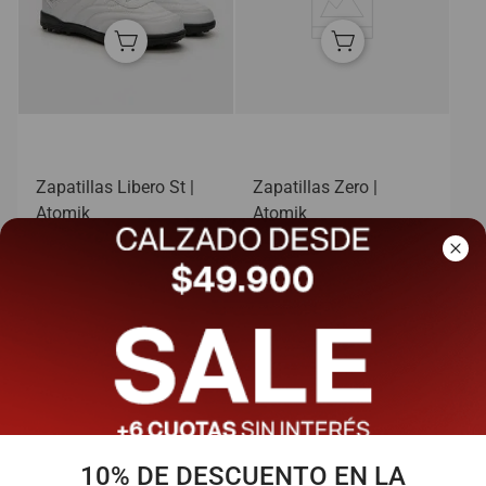
Zapatillas Libero St |
Zapatillas Zero |
Atomik
Atomik
$
59
.
900
$
69
.
900
$
39
.
900
$
49
.
900
(IVA incluido)
(IVA incluido)
En
6
cuotas de
$
6650
En
6
cuotas de
$
8316
,
66
- 29%
10% DE DESCUENTO EN LA