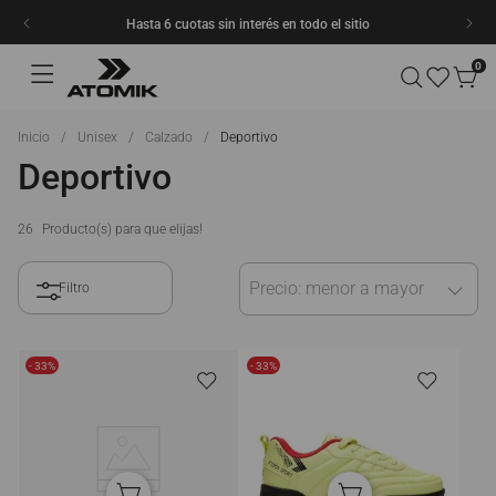
Hasta 6 cuotas sin interés en todo el sitio
0
Unisex
Calzado
Deportivo
Deportivo
26
Precio: menor a mayor
- 33%
- 33%