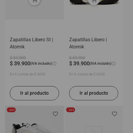
Zapatillas Libero St |
Zapatillas Libero |
Atomik
Atomik
$
59
.
900
$
59
.
900
$
39
.
900
$
39
.
900
(IVA incluido)
(IVA incluido)
En
6
cuotas de
$
6650
En
6
cuotas de
$
6650
- 33%
- 29%