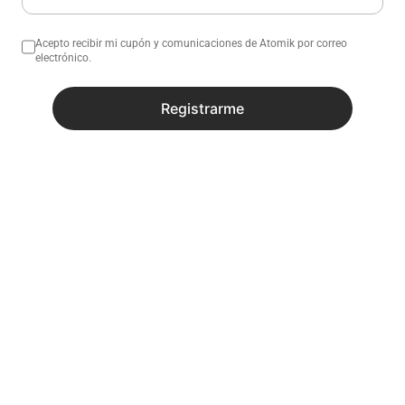
Acepto recibir mi cupón y comunicaciones de Atomik por correo
electrónico.
Registrarme
No sé mi código postal
¿Necesitas ayuda con tu compra?
Descripción
Especificaciones
Productos similares