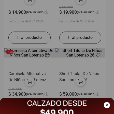
Lorenzo 26
$
39
.
000
$
14
.
900
$
19
.
900
(IVA incluido)
(IVA incluido)
En
6
cuotas de
$
2483
,
33
En
6
cuotas de
$
3316
,
66
- 56%
Camiseta Alternativa
Short Titular De Niños
De Niños San Lorenzo
San Lorenzo 26
25
$
78
.
900
$
34
.
900
$
59
.
000
(IVA incluido)
(IVA incluido)
En
6
cuotas de
$
5816
,
66
En
6
cuotas de
$
9833
,
33