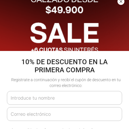
$
64
.
900
$
64
.
900
(IVA incluido)
(IVA incluido)
En
6
cuotas de
$
10
.
816
,
66
En
6
cuotas de
$
10
.
816
,
66
10% DE DESCUENTO EN LA
PRIMERA COMPRA
Zapatillas Arch |
Atomik
Registrate a continuación y recibí el cupón de descuento en tu
correo electrónico:
$
64
.
900
(IVA incluido)
En
6
cuotas de
$
10
.
816
,
66