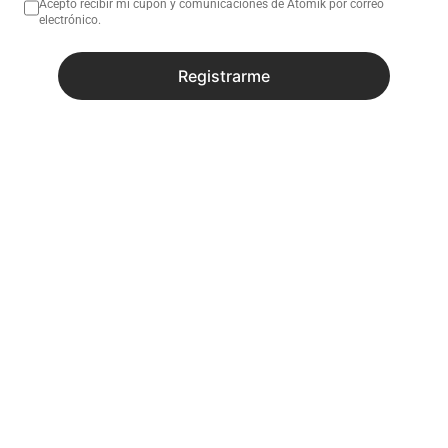
Acepto recibir mi cupón y comunicaciones de Atomik por correo
electrónico.
Registrarme
Recibí todas las novedades y
promociones
Enviar
He leído y estoy de acuerdo con
Términos y Condiciones
y
con la
Política de Privacidad.
.