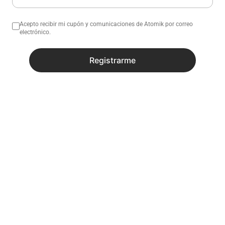
Acepto recibir mi cupón y comunicaciones de Atomik por correo
electrónico.
No sé mi código postal
Registrarme
¿Necesitas ayuda con tu compra?
Descripción
Especificaciones
Recibí todas las novedades y
promociones