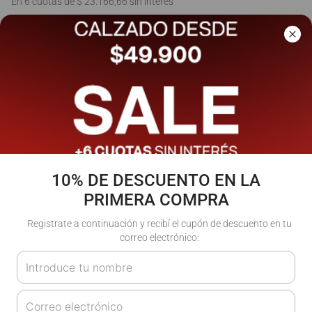
En 6 cuotas de $ 23.166,66 sin interés
Ver cuotas
Talle
:
S
M
L
¿No encontraste tu talla?
Guía de talles
10% DE DESCUENTO EN LA
PRIMERA COMPRA
Agregar al carrito
Registrate a continuación y recibí el cupón de descuento en tu
correo electrónico: