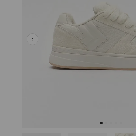
Tops
Shorts
Polleras
Ver Todo