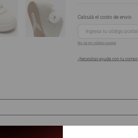
No sé mi código postal
¿Necesitas ayuda con tu compr
Productos similares