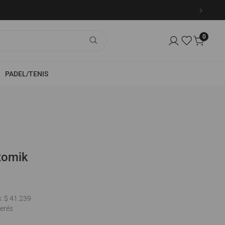
0
PADEL/TENIS
TEMPORADAS ANTERIORES
Hombre
Mujer
Atomik
Kids
Ver Todo
s:
$ 41.239
terés