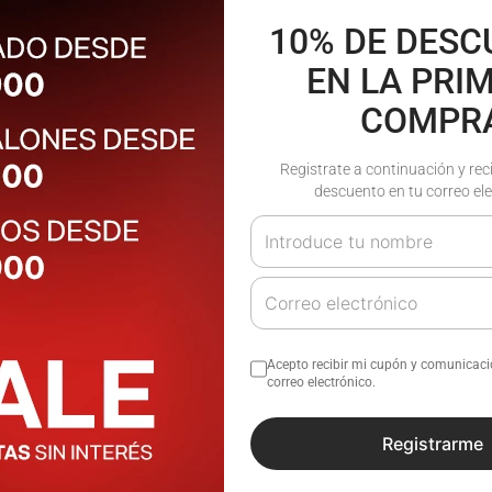
10% DE DES
EN LA PRI
COMPR
Registrate a continuación y rec
descuento en tu correo ele
Acepto recibir mi cupón y comunicac
correo electrónico.
Zapatillas Way | Atomik
Registrarme