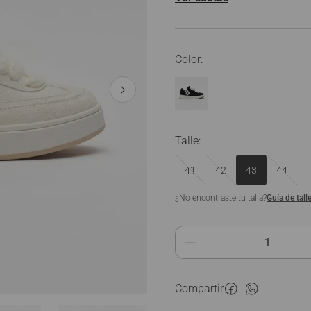
Ver Todo
Talle
:
41
42
43
44
¿No encontraste tu talla?
Guía de tall