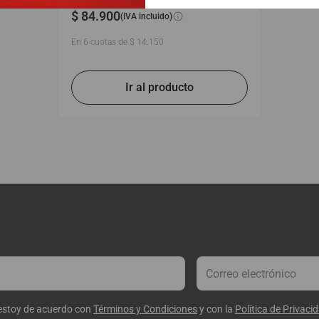
$
84
.
900
(IVA incluido)
En
6
cuotas de
$
14
.
150
 estoy de acuerdo con
Términos y Condiciones
y con la
Política de Privaci