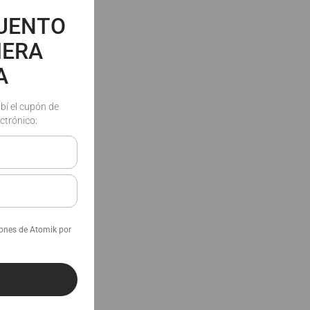
CUENTO
MERA
A
ibí el cupón de
ctrónico:
iones de Atomik por