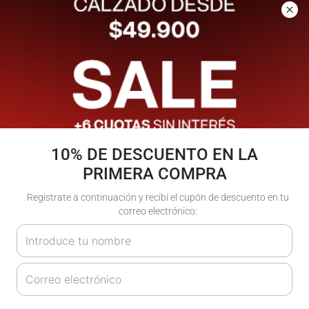
Los más vendidos
- 20%
10% DE DESCUENTO EN LA
PRIMERA COMPRA
Registrate a continuación y recibí el cupón de descuento en tu
correo electrónico:
Soft Windbreaker |
Manifest Legging Kids
Atomik
| Atomik
$
99
.
900