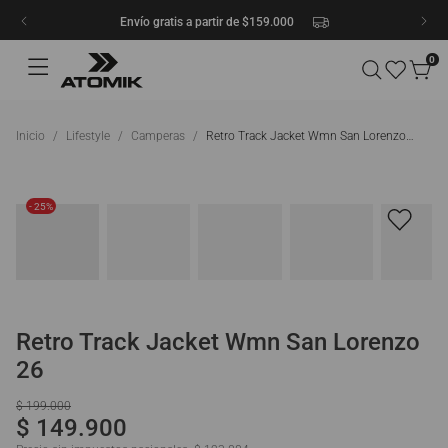
Envío gratis a partir de $159.000
0
Lifestyle
Camperas
Retro Track Jacket Wmn San Lorenzo 26
- 25%
Retro Track Jacket Wmn San Lorenzo
26
$
199
.
000
$
149
.
900