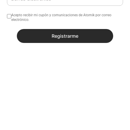
Acepto recibir mi cupón y comunicaciones de Atomik por correo
electrónico.
No sé mi código postal
Registrarme
¿Necesitas ayuda con tu compra?
Descripción
Especificaciones
Recibí todas las novedades y
promociones