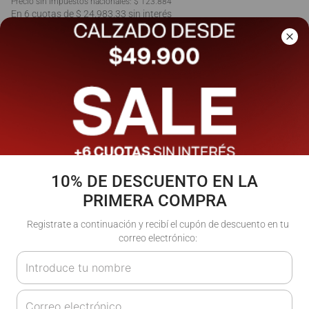
Precio sin impuestos nacionales:
$ 123.884
En 6 cuotas de $ 24.983,33 sin interés
Ver cuotas
Talle
:
S
M
L
XL
¿No encontraste tu talla?
Guía de talles
10% DE DESCUENTO EN LA
PRIMERA COMPRA
Agregar al carrito
Registrate a continuación y recibí el cupón de descuento en tu
correo electrónico: