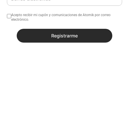
Acepto recibir mi cupón y comunicaciones de Atomik por correo
electrónico.
Registrarme
No sé mi código postal
¿Necesitas ayuda con tu compra?
Descripción
Especificaciones
Productos similares