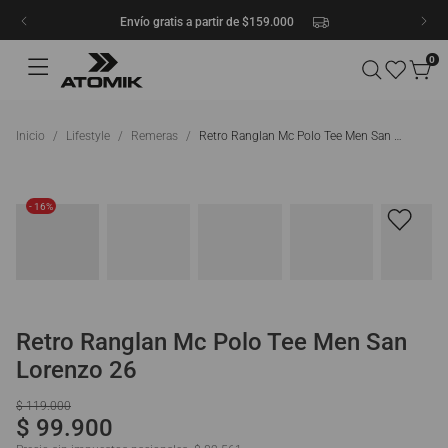
Envío gratis a partir de $159.000
0
Lifestyle
Remeras
Retro Ranglan Mc Polo Tee Men San Lorenzo 26
- 16%
Retro Ranglan Mc Polo Tee Men San
Lorenzo 26
$
119
.
000
$
99
.
900