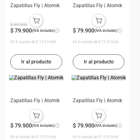
Zapatillas Fly | Atomik
Zapatillas Fly | Atomik
$
99
.
900
$
79
.
900
$
79
.
900
(IVA incluido)
(IVA incluido)
En
6
cuotas de
$
13
.
316
,
66
En
6
cuotas de
$
13
.
316
,
66
Zapatillas Fly | Atomik
Zapatillas Fly | Atomik
$
79
.
900
$
79
.
900
(IVA incluido)
(IVA incluido)
En
6
cuotas de
$
13
.
316
,
66
En
6
cuotas de
$
13
.
316
,
66