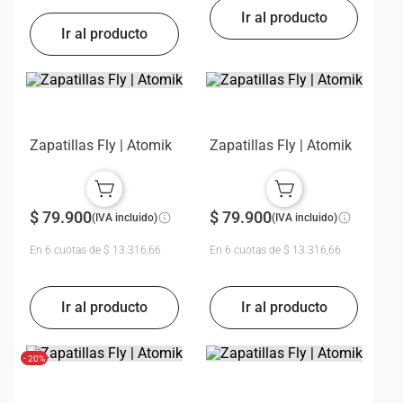
Zapatillas Fly | Atomik
Zapatillas Fly | Atomik
$
79
.
900
$
79
.
900
(IVA incluido)
(IVA incluido)
En
6
cuotas de
$
13
.
316
,
66
En
6
cuotas de
$
13
.
316
,
66
- 20%