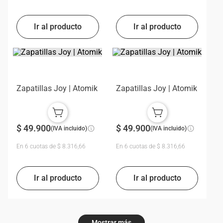
Zapatillas Joy | Atomik
Zapatillas Joy | Atomik
$
49
.
900
$
49
.
900
(IVA incluido)
(IVA incluido)
En
6
cuotas de
$
8
.
316
,
66
En
6
cuotas de
$
8
.
316
,
66
Mostrar más