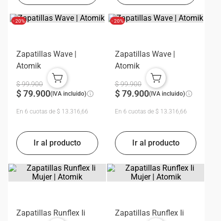
- 20%
- 20%
Zapatillas Wave |
Zapatillas Wave |
Atomik
Atomik
$
99
.
900
$
99
.
900
$
79
.
900
$
79
.
900
(IVA incluido)
(IVA incluido)
En
6
cuotas de
$
13
.
316
,
66
En
6
cuotas de
$
13
.
316
,
66
Zapatillas Runflex Ii
Zapatillas Runflex Ii