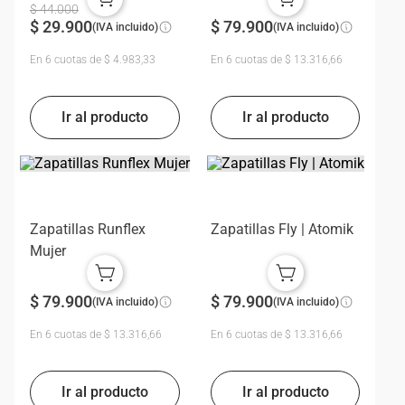
$
44
.
000
$
29
.
900
$
79
.
900
(IVA incluido)
(IVA incluido)
En
6
cuotas de
$
4
.
983
,
33
En
6
cuotas de
$
13
.
316
,
66
Zapatillas Runflex
Zapatillas Fly | Atomik
Mujer
$
79
.
900
$
79
.
900
(IVA incluido)
(IVA incluido)
En
6
cuotas de
$
13
.
316
,
66
En
6
cuotas de
$
13
.
316
,
66