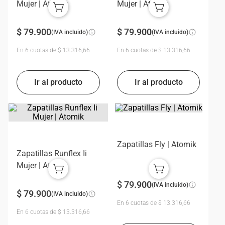
Mujer | Atomik
Mujer | Atomik
$
79
.
900
$
79
.
900
(IVA incluido)
(IVA incluido)
En
6
cuotas de
$
13
.
316
,
66
En
6
cuotas de
$
13
.
316
,
66
Zapatillas Fly | Atomik
Zapatillas Runflex Ii
Mujer | Atomik
$
79
.
900
(IVA incluido)
$
79
.
900
(IVA incluido)
En
6
cuotas de
$
13
.
316
,
66
En
6
cuotas de
$
13
.
316
,
66