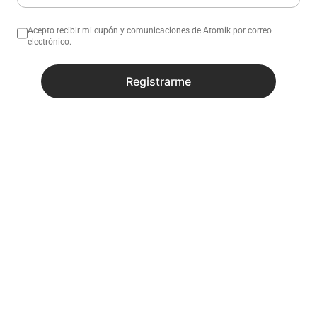
Acepto recibir mi cupón y comunicaciones de Atomik por correo
electrónico.
Registrarme
No sé mi código postal
¿Necesitas ayuda con tu compra?
Descripción
Especificaciones
Productos similares