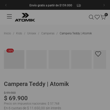
Envío gratis a partir de $159.000
0
Kids
Unisex
Camperas
Campera Teddy | Atomik
- 30%
Campera Teddy | Atomik
$
99
.
900
$
69
.
900
Precio sin impuestos nacionales:
$ 57.768
En 6 cuotas de $ 11.650,00 sin interés