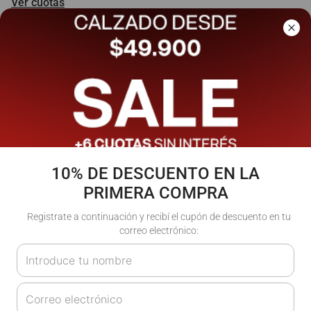
Ver cuotas
Talle
:
XS
S
M
L
XL
10% DE DESCUENTO EN LA
PRIMERA COMPRA
Registrate a continuación y recibí el cupón de descuento en tu
correo electrónico:
Agregar al carrito