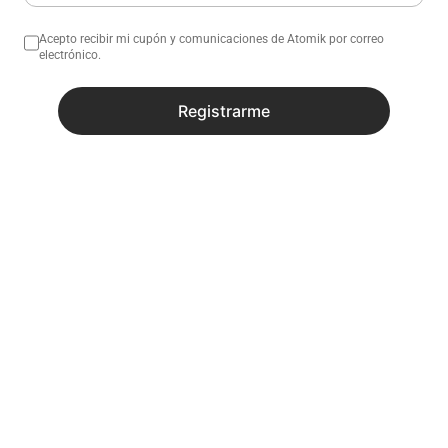
Acepto recibir mi cupón y comunicaciones de Atomik por correo
electrónico.
Registrarme
No sé mi código postal
¿Necesitas ayuda con tu compra?
Descripción
Especificaciones
Productos similares