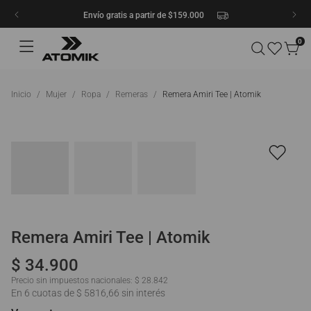
Envío gratis a partir de $159.000
0
Mujer
Ropa
Remeras
Remera Amiri Tee | Atomik
Remera Amiri Tee | Atomik
$
34
.
900
Precio sin impuestos nacionales:
$ 28.842
En 6 cuotas de $ 5816,66 sin interés