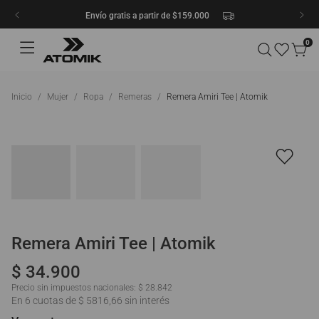
Envío gratis a partir de $159.000
0
Mujer
Ropa
Remeras
Remera Amiri Tee | Atomik
Remera Amiri Tee | Atomik
$
34
.
900
Precio sin impuestos nacionales:
$ 28.842
En 6 cuotas de $ 5816,66 sin interés