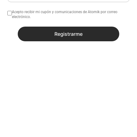
Acepto recibir mi cupón y comunicaciones de Atomik por correo
electrónico.
Registrarme
No sé mi código postal
¿Necesitas ayuda con tu compra?
Descripción
Especificaciones
Productos similares