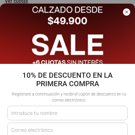
Ver cuotas
Talle
:
XS
S
M
L
XL
10% DE DESCUENTO EN LA
PRIMERA COMPRA
Registrate a continuación y recibí el cupón de descuento en tu
correo electrónico:
Agregar al carrito