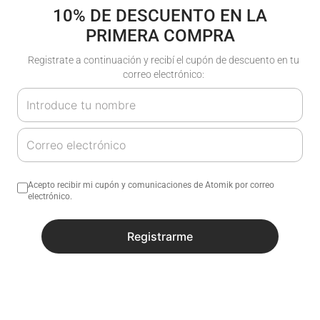
10% DE DESCUENTO EN LA
PRIMERA COMPRA
- 50%
- 50%
Registrate a continuación y recibí el cupón de descuento en tu
correo electrónico:
Zapatillas Contrast |
Zapatillas Contrast |
Atomik
Atomik
$
59
.
900
$
59
.
900
$
29
.
900
$
29
.
900
(IVA incluido)
(IVA incluido)
Acepto recibir mi cupón y comunicaciones de Atomik por correo
electrónico.
En
6
cuotas de
$
4983
,
33
En
6
cuotas de
$
4983
,
33
Registrarme
- 56%
- 50%