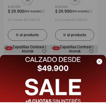
$
59
.
900
$
59
.
900
$
29
.
900
$
29
.
900
(IVA incluido)
(IVA incluido)
En
6
cuotas de
$
4983
,
33
En
6
cuotas de
$
4983
,
33
- 50%
- 50%
Zapatillas Contrast |
Zapatillas Contrast |
Atomik
Atomik
$
59
.
900
$
59
.
900
$
29
.
900
$
29
.
900
(IVA incluido)
(IVA incluido)
En
6
cuotas de
$
4983
,
33
En
6
cuotas de
$
4983
,
33