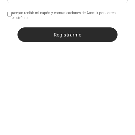
Acepto recibir mi cupón y comunicaciones de Atomik por correo
electrónico.
Registrarme
No sé mi código postal
¿Necesitas ayuda con tu compra?
Descripción
Especificaciones
Productos similares