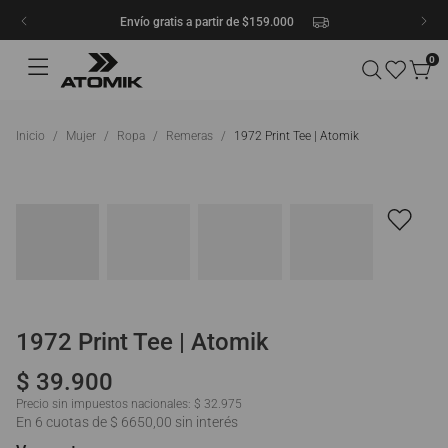
Envío gratis a partir de $159.000
0
Mujer
Ropa
Remeras
1972 Print Tee | Atomik
1972 Print Tee | Atomik
$
39
.
900
Precio sin impuestos nacionales:
$ 32.975
En 6 cuotas de $ 6650,00 sin interés