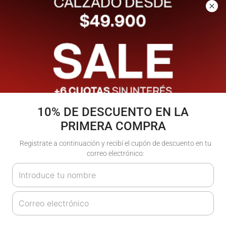
$
99
.
900
$
99
.
900
(IVA incluido)
(IVA incluido)
En
6
cuotas de
$
16
.
650
En
6
cuotas de
$
16
.
650
10% DE DESCUENTO EN LA
PRIMERA COMPRA
Registrate a continuación y recibí el cupón de descuento en tu
Zapatillas August |
Zapatillas August |
correo electrónico:
Atomik
Atomik
$
99
.
900
$
99
.
900
(IVA incluido)
(IVA incluido)
En
6
cuotas de
$
16
.
650
En
6
cuotas de
$
16
.
650