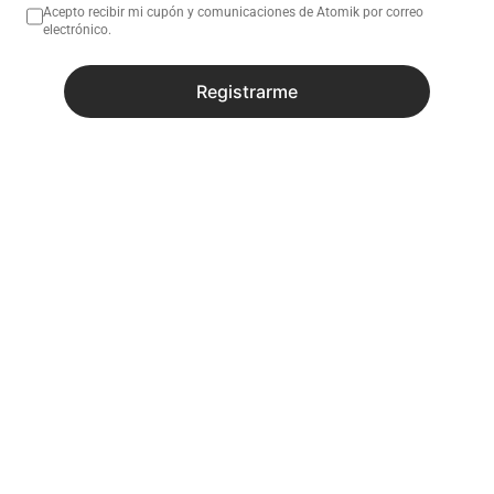
Acepto recibir mi cupón y comunicaciones de Atomik por correo
electrónico.
Registrarme
Recibí todas las novedades y
promociones
Enviar
He leído y estoy de acuerdo con
Términos y Condiciones
y
con la
Política de Privacidad.
.